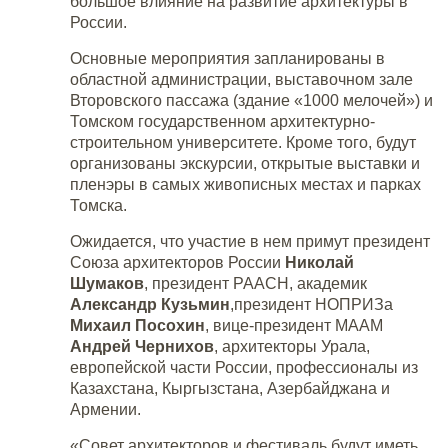
большое влияние на развитие архитектуры в
России.
Основные мероприятия запланированы в
областной администрации, выставочном зале
Второвского пассажа (здание «1000 мелочей») и
Томском государственном архитектурно-
строительном университете. Кроме того, будут
организованы экскурсии, открытые выставки и
пленэры в самых живописных местах и парках
Томска.
Ожидается, что участие в нем примут президент
Союза архитекторов России
Николай
Шумаков
, президент РААСН, академик
Александр Кузьмин
,президент НОПРИЗа
Михаил Посохин
, вице-президент МААМ
Андрей Чернихов
, архитекторы Урала,
европейской части России, профессионалы из
Казахстана, Кыргызстана, Азербайджана и
Армении.
«Совет архитекторов и фестиваль будут иметь