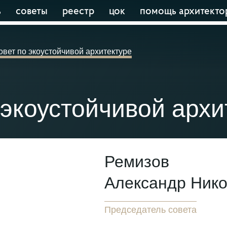
ь
советы
реестр
цок
помощь архитекто
овет по экоустойчивой архитектуре
 экоустойчивой архи
Ремизов
Александр Ник
Председатель совета