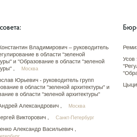
совета:
Бюро
Константин Владимирович – руководитель
Реми
егулирование в области "зеленой
Усов 
уры" и "Образование в области "зеленой
"Регу
уры" ,
Москва
"Обра
ослав Юрьевич - руководитель групп
Цыци
ование в области "зеленой архитектуры" и
ание в области "зеленой архитектуры"
Андрей Александрович ,
Москва
ергей Викторович ,
Санкт-Петербург
енко Александр Васильевич ,
етербург