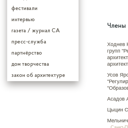
фестивали
интервью
Члены 
газета / журнал СА
пресс-служба
Ходнев 
групп "Р
партнёрство
архитект
дом творчества
архитект
закон об архитектуре
Усов Яр
"Регулир
"Образов
Асадов 
Цыцин С
Мельнич
Санкт-П