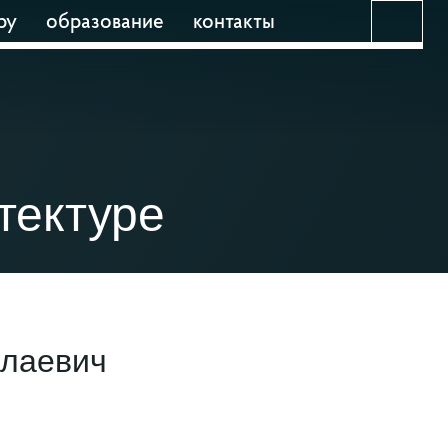
ру
образование
контакты
тектуре
олаевич