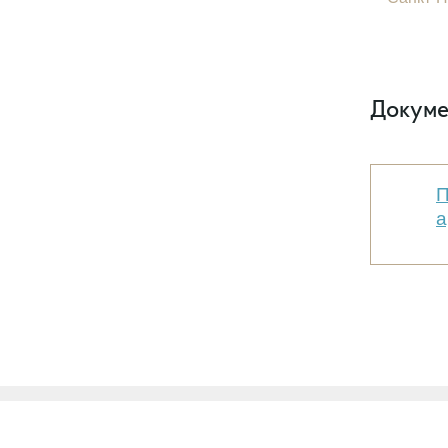
Докуме
П
а