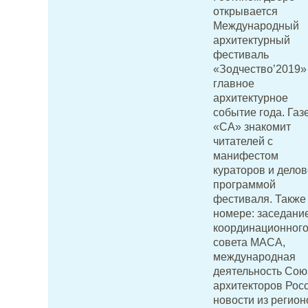
открывается
Международный
архитектурный
фестиваль
«Зодчество’2019»
главное
архитектурное
событие года. Газ
«СА» знакомит
читателей с
манифестом
кураторов и дело
программой
фестиваля. Также
номере: заседани
координационног
совета МАСА,
международная
деятельность Сою
архитекторов Росс
новости из регион