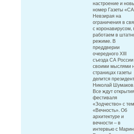
настроение и нов
номер Газеты «СА
Невзирая на
ограничения в свя
с коронавирусом,
работаем в штатн
режиме. В
преддверии
очередного XIII
съезда СА России
своими мыслями 
страницах газеты
делится президен
Николай Шумаков
Все ждут открыти
фестиваля
«Зодчество» с те
«Вечность». Об
архитектуре и
вечности – в
интервью с Марин