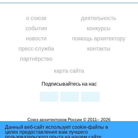
о союзе
деятельность
события
конкурсы
новости
помощь архитектору
пресс-служба
контакты
партнёрство
карта сайта
Подписывайтесь на нас
Союз архитекторов России © 2011– 2026
Условия использования материалов сайта
Данный веб-сайт использует cookie-файлы в
целях предоставления вам лучшего
Политика Конфиденциальности
пользовательского опыта на нашем сайте.