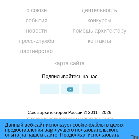
о союзе
деятельность
события
конкурсы
новости
помощь архитектору
пресс-служба
контакты
партнёрство
карта сайта
Подписывайтесь на нас
Союз архитекторов России © 2011– 2026
Условия использования материалов сайта
Данный веб-сайт использует cookie-файлы в целях
Политика Конфиденциальности
предоставления вам лучшего пользовательского
опыта на нашем сайте. Продолжая использовать
При