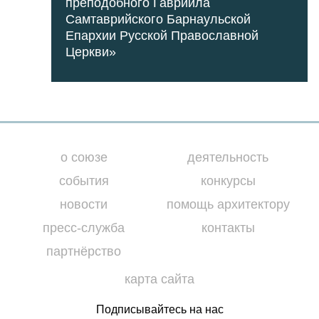
преподобного Гавриила
Самтаврийского Барнаульской
Епархии Русской Православной
Церкви»
о союзе
деятельность
события
конкурсы
новости
помощь архитектору
пресс-служба
контакты
партнёрство
карта сайта
Подписывайтесь на нас