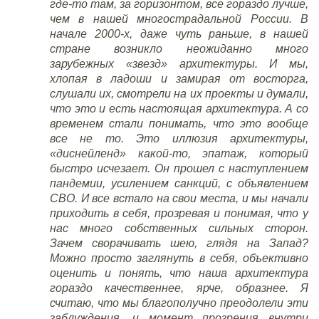
где-то там, за горизонтом, все гораздо лучше,
чем в нашей многострадальной России. В
начале 2000-х, даже чуть раньше, в нашей
стране возникло неожиданно много
зарубежных «звезд» архитектуры. И мы,
хлопая в ладоши и замирая от восторга,
слушали их, смотрели на их проекты и думали,
что это и есть настоящая архитектура. А со
временем стали понимать, что это вообще
все не то. Это иллюзия архитектуры,
«диснейленд» какой-то, эпатаж, который
быстро исчезает. Он прошел с наступлением
пандемии, усилением санкций, с объявлением
СВО. И все встало на свои места, и мы начали
приходить в себя, прозревая и понимая, что у
нас много собственных сильных сторон.
Зачем сворачивать шею, глядя на Запад?
Можно просто заглянуть в себя, объективно
оценить и понять, что наша архитектура
гораздо качественнее, ярче, образнее. Я
считаю, что мы благополучно преодолели эти
заблуждения, и момент прозрения внутри