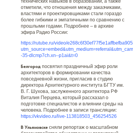
технических навыков в образовании, а также
отметили, что отношения между заказчиками,
властями и проектировщиками стали гораздо
более гибкими и эмпатичными по сравнению с
прошлыми годами. Подробнее – в архиве
эфира Радио России:
https://rutube.ru/video/e268c6f30ef77f5e1affbefba90
utm_source=embed&utm_medium=referral&utm_camp
-35-dlcmp7ch.xn--p1ai&t=0
Белгород
посвятил праздничный эфир роли
архитекторов в формировании качества
повседневной жизни, пригласив в студию
директора Архитектурного института БГТУ им.
В. Г. Шухова, заслуженного архитектора РФ
Виталия Перцева, который рассказал о
подготовке специалистов и влиянии среды на
человека. Подробнее в записи трансляции:
https://vkvideo.ru/live-113818503_456254526
В Ульяновске
сняли репортаж о масштабном