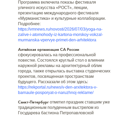
Программа включила показы фестиваля
уличного искусства «РОСТ», лекции,
презентацию международного фестиваля
«Мурманистика» и культурные коллаборации.
Подробнее:
https://vmnews.ru/novosti/2026/07/03/yoga-na-
zalive-i-atomohody-iz-kartona-morskoy-vokzal-
murmanska-vpervye-primet-den-arhitektora
Алтайская организация СА России
сфокусировалась на профессиональной
повестке. Состоялся круглый стол о влиянии
наружной рекламы на архитектурный облик
города, также открылась выставка студенческих
проектов, посвященная пространствам
будущего. Рассказали об этом здесь:
https://rekportal.ru/news/v-den-arxitektora-v-
barnaule-posporyat-o-naruzhnoj-reklame/
Санкт-Петербург
отметил праздник ставшим уже
традиционным полуденным выстрелом из
Государева бастиона Петропавловской