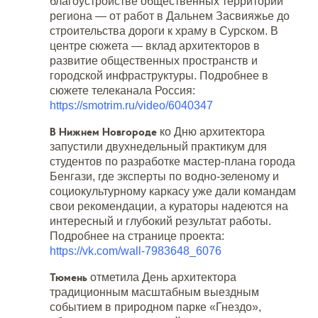
благоустройстве общественных территорий
региона — от работ в Дальнем Засвияжье до
строительства дороги к храму в Сурском. В
центре сюжета — вклад архитекторов в
развитие общественных пространств и
городской инфраструктуры. Подробнее в
сюжете телеканала Россия:
https://smotrim.ru/video/6040347
В Нижнем Новгороде
ко Дню архитектора
запустили двухнедельный практикум для
студентов по разработке мастер-плана города
Бенгази, где эксперты по водно-зеленому и
социокультурному каркасу уже дали командам
свои рекомендации, а кураторы надеются на
интересный и глубокий результат работы.
Подробнее на странице проекта:
https://vk.com/wall-7983648_6076
Тюмень
отметила День архитектора
традиционным масштабным выездным
событием в природном парке «Гнездо»,