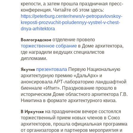
крепости, а затем прошла праздничная пресс-
конференция. Читайте об этом здесь:
https://peterburg.center/news/v-petropavlovskoy-
kreposti-prozvuchit-poludennyy-vystrel-v-chest-
dnya-arhitektora
Волгоградское
отделение провело
торжественное собрание
в Доме архитектора,
где наградили ведущих специалистов
дипломами.
Якутия
презентовала
Первую Национальную
архитектурную премию «ДальАрх» и
анонсировала АРТ-лабораторию ландшафтной
биеннале «Иhит». Празднование прошло в
историческом Доме областного архитектора Г.В.
Никитина в формате архитектурного квиза.
В Иркутске
на праздничном вечере состоялся
торжественный прием новых членов в Союз
архитекторов, прошла официальная программа
от организаторов и партнеров мероприятия и