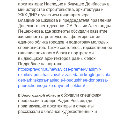
архитектора: Наследие и будущее Донбасса» в
министерстве строительства, архитектуры и
ЖКХ ДНР с участием вице-премьера
Владимира Ежикова и председателя правления
Донецкого реготделения СА России Александра
Пешехонова, где эксперты обсудили развитие
жилищного строительства, формирование
единого облика городов и подготовку молодых
специалистов. Также состоялось торжественное
гашение почтового блока с портретами
выдающихся архитекторов разных эпох.
Подробнее на портале:
https://pravdnr.ru/news/vicze-premer-vladimir-
ezhikov-pouchastvoval-v-zasedanii-kruglogo-stola-
den-arhitektora-nasledie-i-budushhee-donbassa-
priurochennogo-ko-dnyu-arhitektora/
В Вологодской области
обсудили специфику
профессии в эфире Радио России, где
практикующие архитекторы и студенты
рассказали о балансе художественных и