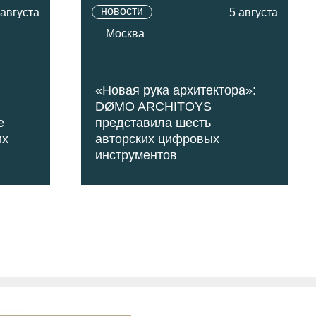
новости
 августа
5 августа
Москва
«Новая рука архитектора»:
DØMO ARCHITOYS
е
представила шесть
их
авторских цифровых
инструментов