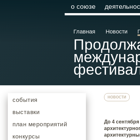
о союзе
деятельнос
Главная
Новости
Продолжа
междунар
фестива
новости
события
выставки
До 4 сентябр
план мероприятий
архитектурно
архитектурные
конкурсы