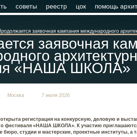
ть
советы
реестр
цок
помощь архит
Продолжается заявочная кампания международного архит
ется заявочная ка
одного архитектурн
ля «НАША ШКОЛА»
Москва
7 июля 2026
я открыта регистрация на конкурсную, деловую и выс
го фестиваля «НАША ШКОЛА». К участию приглашаются
 бюро, студии и мастерские, проектные институты, а т