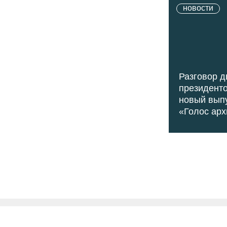
новости
Разговор д
президенто
новый вып
«Голос арх