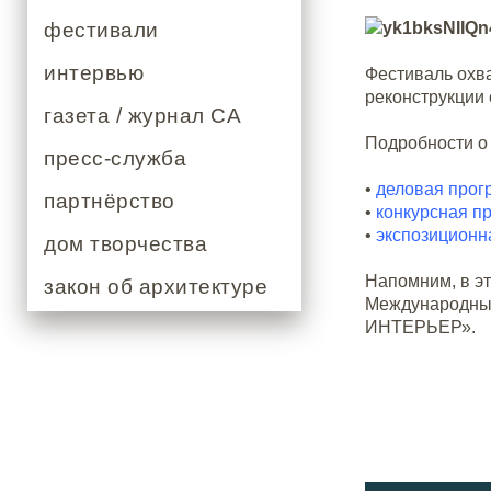
фестивали
интервью
Фестиваль охв
реконструкции 
газета / журнал СА
Подробности о
пресс-служба
•
деловая прог
партнёрство
•
конкурсная п
•
экспозиционн
дом творчества
Напомним, в эт
закон об архитектуре
Международным
ИНТЕРЬЕР».