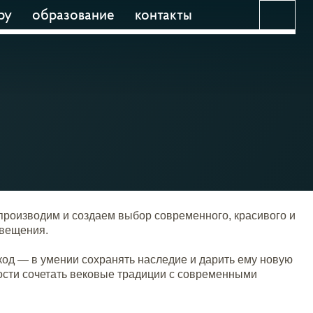
ру
образование
контакты
производим и создаем выбор современного, красивого и
свещения.
код — в умении сохранять наследие и дарить ему новую
ости сочетать вековые традиции с современными