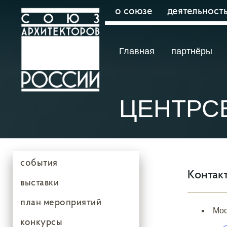
о союзе
деятельност
Главная
партнёры
ЦЕНТРС
события
Контак
выставки
план мероприятий
Мос
конкурсы