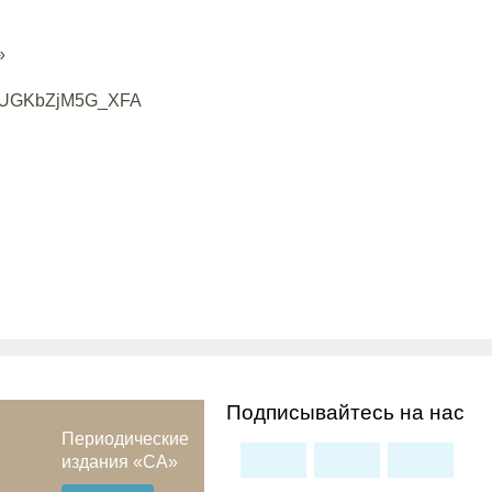
»
TUGKbZjM5G_XFA
Подписывайтесь на нас
Периодические
издания «СА»