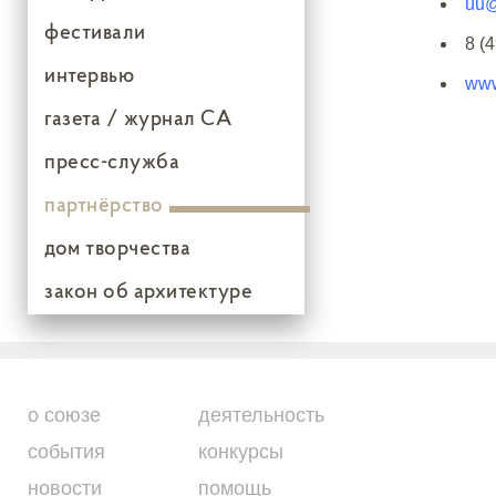
uu@
фестивали
8 (
интервью
www
газета / журнал СА
пресс-служба
партнёрство
дом творчества
закон об архитектуре
о союзе
деятельность
события
конкурсы
новости
помощь