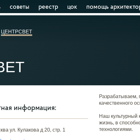
ь
советы
реестр
цок
помощь архитекто
ЦЕНТРСВЕТ
ВЕТ
Разрабатываем, 
качественного о
тная информация:
Наш культурный 
жизнь, в способн
технологиями.
ква ул. Кулакова д 20, стр. 1